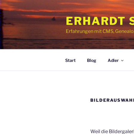
Zum
Inhalt
ERHARDT 
springen
Erfahrungen mit CMS, Genealogie
Start
Blog
Adler
BILDERAUSWAH
Weil die Bildergale