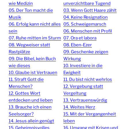
wie Medizin
unverzichtbare Tugend
05. Der Ton macht die
03. Wenn Gott Haare zählt
Musik
04. Keine Resignation
06. Erfolg kann nicht alles
05. Schweigemarsch
sein
06. Menschen mit Profil
07. Ruhe mitten im Sturm
07. Ora et labora
08. Wegweiser statt
08. Eben-Ezer
Rastplätze
09. Geschenke zeigen
09. Die Bibel, kein Buch
Wirkung
wie dieses
10. Investiere in die
10. Glaube ist Vertrauen
Ewigkeit
11. Straft Gott die
11. Du bist nicht wehrlos
Menschen?
12. Vergebung statt
12. Gottes Wort
Vergeltung
entdecken und lieben
13. Vertrauenswürdig
13. Brauche ich einen
14. Weites Herz
Seelsorger?
15. Mit der Vergangenheit
14. Jesus allein genügt
leben
15. Geheimnisvolles
16. Umgang mit Krisen und