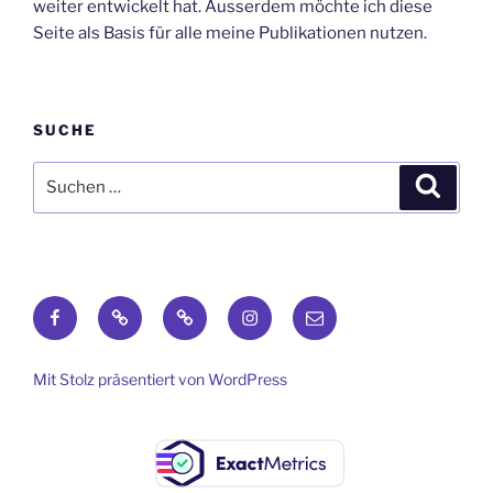
weiter entwickelt hat. Ausserdem möchte ich diese
Seite als Basis für alle meine Publikationen nutzen.
SUCHE
Suche
Suche
nach:
Donauschwaben
Geneanet
GenoPro
Instagram
E-
Forum
Stammbaum
Stammbäume
Mail
Mit Stolz präsentiert von WordPress