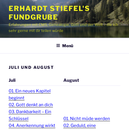
Zum
ERHARDT STIEFEL'S
Inhalt
FUNDGRUBE
springen
Erfahrungen mit CMS, Genealogie, Gott und der Welt – die ich
sehr gerne mit dir teilen würde
Menü
JULI UND AUGUST
Juli
August
01. Ein neues Kapitel
beginnt
02. Gott denkt an dich
03. Dankbarkeit – Ein
Schlüssel
01. Nicht müde werden
04. Anerkennung wirkt
02. Geduld, eine