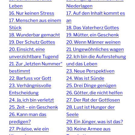
Leben
Niederlagen
16. Nur keinen Stress
17. Auf den Inhalt kommt es
17. Menschen aus einem
an
Stück
18. Das Vaterherz Gottes
18. Wunderbar gemacht
19. Mütter, ein Geschenk
19. Der Schutz Gottes
20. Wenn Männer weinen
20. Einsicht, eine
21. Ungewöhnliches wagen
unverzichtbare Tugend
22. Ich bin die Auferstehung
21. Zur „letzten Nummer“
und das Leben
bestimmt
23. Neue Perspektiven
22. Barfuss vor Gott
24. Was ist Sünde
23. Verhängnisvolle
25. Drei Dinge genügen
Entscheidung
26. Götter, die nicht helfen
24. Ja, ich bin verletzt
27. Der Rat der Gottlosen
25. Zeit – ein Geschenk
28. Lust ist Hunger der
26. Kann man das
Seele
predigen?
29. Ein Jünger, was ist das?
27. Präzise, wie ein
30. Keine Armee aus