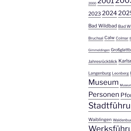
200
2001
2000
2024
202
2023
Bad Wildbad
Bad W
Calw
Bruchsal
Colmar
Großglatt
Gimmeldingen
Karls
Jahresrückblick
Langenburg
Leonberg
Museum
Museu
Personen
Pfo
Stadtführ
Waiblingen
Waldenbu
Werksführ