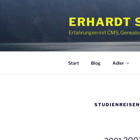
Zum
Inhalt
ERHARDT 
springen
Erfahrungen mit CMS, Genealogie
Start
Blog
Adler
STUDIENREISEN