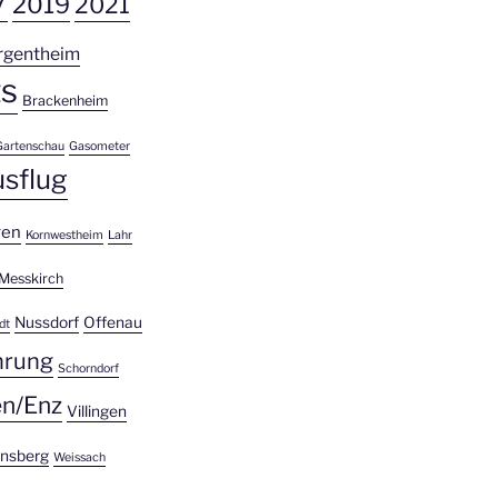
7
2019
2021
rgentheim
s
Brackenheim
Gartenschau
Gasometer
usflug
gen
Kornwestheim
Lahr
Messkirch
Nussdorf
Offenau
dt
hrung
Schorndorf
en/Enz
Villingen
nsberg
Weissach