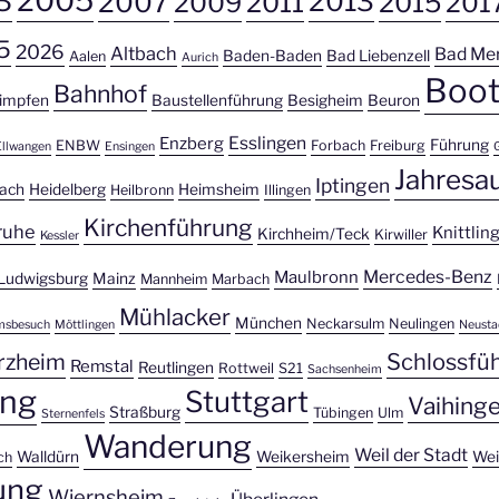
2005
3
2013
2007
2009
2011
2015
201
5
2026
Altbach
Bad Me
Baden-Baden
Bad Liebenzell
Aalen
Aurich
Boot
Bahnhof
impfen
Baustellenführung
Besigheim
Beuron
Esslingen
Enzberg
Führung
ENBW
Forbach
Freiburg
Ellwangen
Ensingen
Jahresa
Iptingen
bach
Heidelberg
Heimsheim
Heilbronn
Illingen
Kirchenführung
ruhe
Knittlin
Kirchheim/Teck
Kirwiller
Kessler
Mercedes-Benz
Maulbronn
Ludwigsburg
Mainz
Mannheim
Marbach
Mühlacker
München
Neckarsulm
Neulingen
msbesuch
Möttlingen
Neusta
rzheim
Schlossfü
Remstal
Reutlingen
Rottweil
S21
Sachsenheim
ung
Stuttgart
Vaihing
Straßburg
Tübingen
Ulm
Sternenfels
Wanderung
Weil der Stadt
Walldürn
Weikersheim
Wei
ch
ung
Wiernsheim