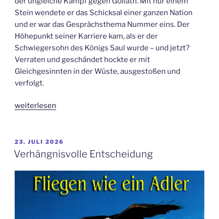
der ungleiche Kampf gegen Goliath. Mit nur einem
Stein wendete er das Schicksal einer ganzen Nation
und er war das Gesprächsthema Nummer eins. Der
Höhepunkt seiner Karriere kam, als er der
Schwiegersohn des Königs Saul wurde – und jetzt?
Verraten und geschändet hockte er mit
Gleichgesinnten in der Wüste, ausgestoßen und
verfolgt.
„Ja,
weiterlesen
ich
bin
verletzt“
VERÖFFENTLICHT
23. JULI 2026
AM
Verhängnisvolle Entscheidung