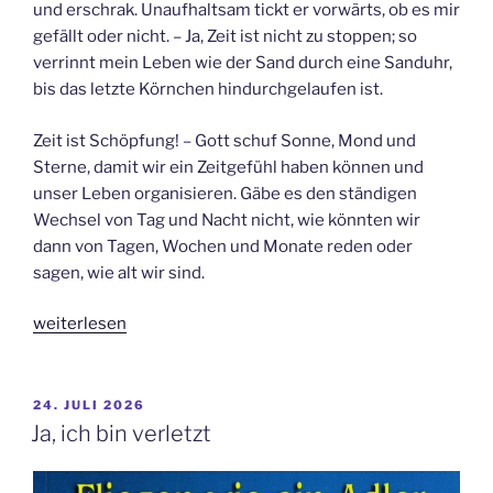
und erschrak. Unaufhaltsam tickt er vorwärts, ob es mir
gefällt oder nicht. – Ja, Zeit ist nicht zu stoppen; so
verrinnt mein Leben wie der Sand durch eine Sanduhr,
bis das letzte Körnchen hindurchgelaufen ist.
Zeit ist Schöpfung! – Gott schuf Sonne, Mond und
Sterne, damit wir ein Zeitgefühl haben können und
unser Leben organisieren. Gäbe es den ständigen
Wechsel von Tag und Nacht nicht, wie könnten wir
dann von Tagen, Wochen und Monate reden oder
sagen, wie alt wir sind.
„Zeit
weiterlesen
–
ein
Geschenk“
VERÖFFENTLICHT
24. JULI 2026
AM
Ja, ich bin verletzt