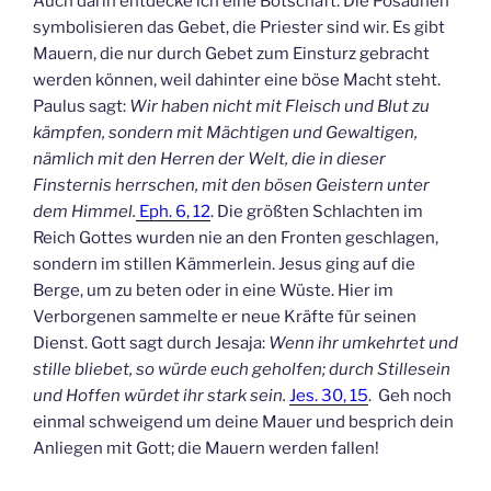
Auch darin entdecke ich eine Botschaft. Die Posaunen
symbolisieren das Gebet, die Priester sind wir. Es gibt
Mauern, die nur durch Gebet zum Einsturz gebracht
werden können, weil dahinter eine böse Macht steht.
Paulus sagt:
Wir haben nicht mit Fleisch und Blut zu
kämpfen, sondern mit Mächtigen und Gewaltigen,
nämlich mit den Herren der Welt, die in dieser
Finsternis herrschen, mit den bösen Geistern unter
dem Himmel.
Eph. 6, 12
. Die größten Schlachten im
Reich Gottes wurden nie an den Fronten geschlagen,
sondern im stillen Kämmerlein. Jesus ging auf die
Berge, um zu beten oder in eine Wüste. Hier im
Verborgenen sammelte er neue Kräfte für seinen
Dienst. Gott sagt durch Jesaja:
Wenn ihr umkehrtet und
stille bliebet, so würde euch geholfen; durch Stillesein
und Hoffen würdet ihr stark sein.
Jes. 30, 15
. Geh noch
einmal schweigend um deine Mauer und besprich dein
Anliegen mit Gott; die Mauern werden fallen!