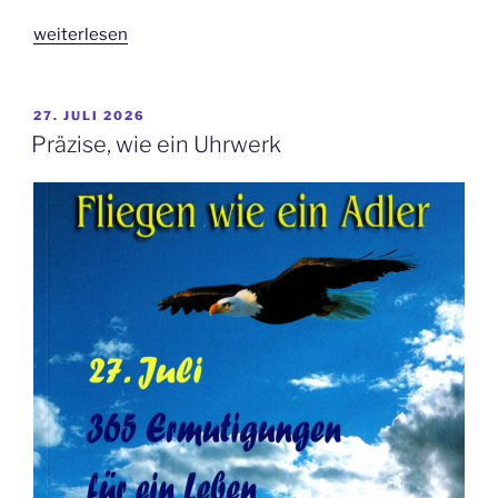
„Der
weiterlesen
Ruf
des
Wächters“
VERÖFFENTLICHT
27. JULI 2026
AM
Präzise, wie ein Uhrwerk