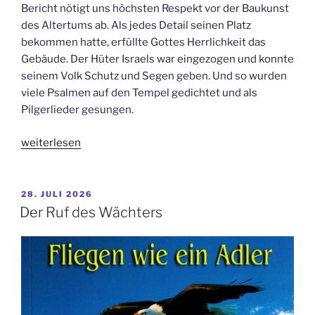
Bericht nötigt uns höchsten Respekt vor der Baukunst
des Altertums ab. Als jedes Detail seinen Platz
bekommen hatte, erfüllte Gottes Herrlichkeit das
Gebäude. Der Hüter Israels war eingezogen und konnte
seinem Volk Schutz und Segen geben. Und so wurden
viele Psalmen auf den Tempel gedichtet und als
Pilgerlieder gesungen.
„Jeder
weiterlesen
ist
ein
Original“
VERÖFFENTLICHT
28. JULI 2026
AM
Der Ruf des Wächters