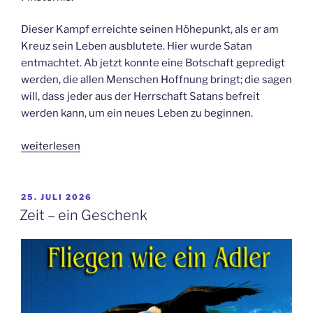
Dieser Kampf erreichte seinen Höhepunkt, als er am
Kreuz sein Leben ausblutete. Hier wurde Satan
entmachtet. Ab jetzt konnte eine Botschaft gepredigt
werden, die allen Menschen Hoffnung bringt; die sagen
will, dass jeder aus der Herrschaft Satans befreit
werden kann, um ein neues Leben zu beginnen.
„Kann
weiterlesen
man
das
predigen?“
VERÖFFENTLICHT
25. JULI 2026
AM
Zeit – ein Geschenk