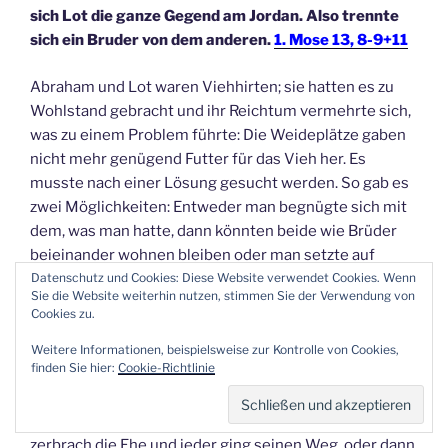
sich Lot die ganze Gegend am Jordan. Also trennte
sich ein Bruder von dem anderen.
1. Mose 13, 8-9+11
Abraham und Lot waren Viehhirten; sie hatten es zu
Wohlstand gebracht und ihr Reichtum vermehrte sich,
was zu einem Problem führte: Die Weideplätze gaben
nicht mehr genügend Futter für das Vieh her. Es
musste nach einer Lösung gesucht werden. So gab es
zwei Möglichkeiten: Entweder man begnügte sich mit
dem, was man hatte, dann könnten beide wie Brüder
beieinander wohnen bleiben oder man setzte auf
Vermehrung, und eine Trennung war unvermeidbar.
Datenschutz und Cookies: Diese Website verwendet Cookies. Wenn
Sie die Website weiterhin nutzen, stimmen Sie der Verwendung von
Cookies zu.
Lot entschied sich für eine Trennung. Einen solchen
Bericht kann man zur Kenntnis nehmen, wie viele
Weitere Informationen, beispielsweise zur Kontrolle von Cookies,
finden Sie hier:
Cookie-Richtlinie
andere und zur Tagesordnung übergehen, – wenn es da
nicht heißen würde, dass sich Brüder trennten. Das
könnte im übertragenden Sinne auch heißen: Dann
zerbrach die Ehe und jeder ging seinen Weg, oder dann