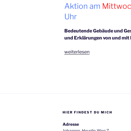
Aktion am
Mittwoc
Uhr
Bedeutende Gebäude und Ges
und Erklärungen von und mit
„Juni
weiterlesen
2022“
HIER FINDEST DU MICH
Adresse
Johannes-Heynlin-Weg 7