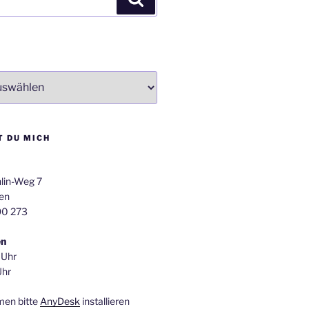
T DU MICH
lin-Weg 7
en
90 273
en
 Uhr
Uhr
men bitte
AnyDesk
installieren