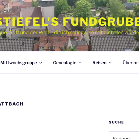
STIEFEL'S FUNDGRUB
, Gott und der Welt – die ich sehr gerne mit dir teilen würde
Mittwochsgruppe
Genealogie
Reisen
Über mi
ATTBACH
SUCHE
Suche