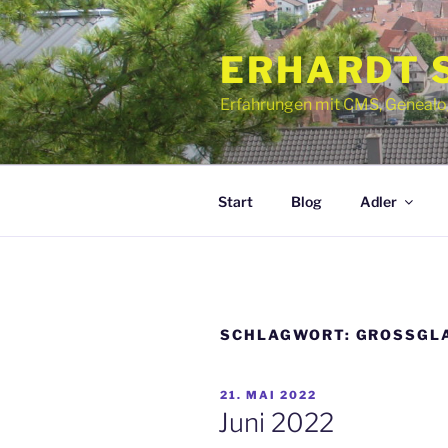
Zum
Inhalt
ERHARDT 
springen
Erfahrungen mit CMS, Genealogie
Start
Blog
Adler
SCHLAGWORT:
GROSSGL
VERÖFFENTLICHT
21. MAI 2022
AM
Juni 2022