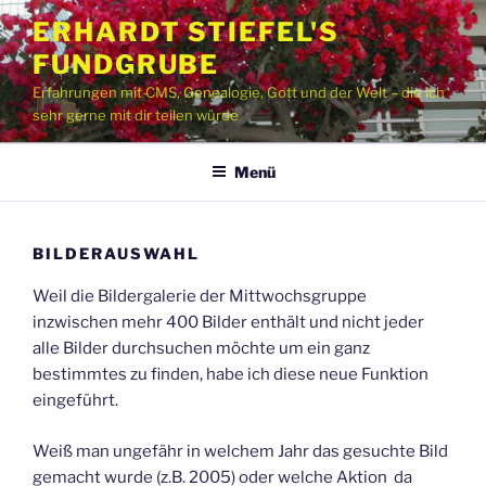
Zum
ERHARDT STIEFEL'S
Inhalt
FUNDGRUBE
springen
Erfahrungen mit CMS, Genealogie, Gott und der Welt – die ich
sehr gerne mit dir teilen würde
Menü
BILDERAUSWAHL
Weil die Bildergalerie der Mittwochsgruppe
inzwischen mehr 400 Bilder enthält und nicht jeder
alle Bilder durchsuchen möchte um ein ganz
bestimmtes zu finden, habe ich diese neue Funktion
eingeführt.
Weiß man ungefähr in welchem Jahr das gesuchte Bild
gemacht wurde (z.B. 2005) oder welche Aktion da