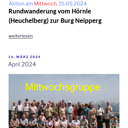
Aktion am
Mittwoch,
15.05.2024
Rundwanderung vom Hörnle
(Heuchelberg) zur Burg Neipperg
„Mai
weiterlesen
2024“
VERÖFFENTLICHT
14. MÄRZ 2024
AM
April 2024