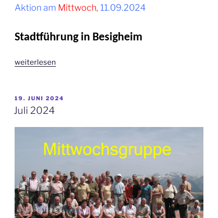
Aktion am
Mittwoch,
11.09.2024
Stadtführung in Besigheim
„September
weiterlesen
2024“
VERÖFFENTLICHT
19. JUNI 2024
AM
Juli 2024