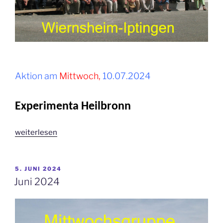
Aktion am
Mittwoch,
10.07.2024
Experimenta Heilbronn
„Juli
weiterlesen
2024“
VERÖFFENTLICHT
5. JUNI 2024
AM
Juni 2024