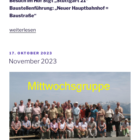
Besuch im Hbf Stgt „Stuttgart 21“
Baustellenführung: „Neuer Hauptbahnhof =
Baustraße“
„Dezember
weiterlesen
2023“
VERÖFFENTLICHT
17. OKTOBER 2023
AM
November 2023