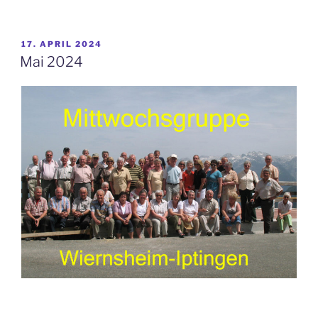
2024“
VERÖFFENTLICHT
17. APRIL 2024
AM
Mai 2024