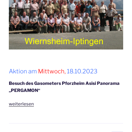
Aktion am
Mittwoch,
18.10.2023
Besuch des Gasometers Pforzheim Asisi Panorama
„PERGAMON“
„Oktober
weiterlesen
2023“