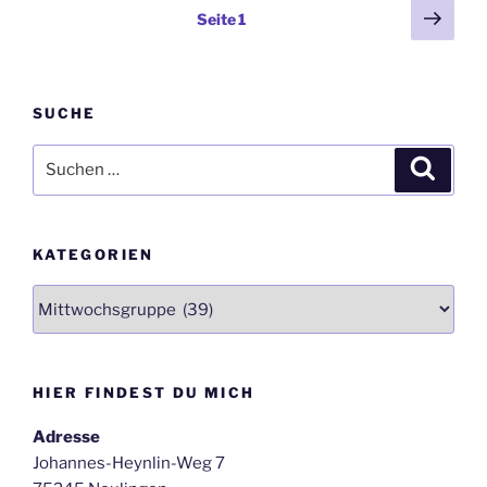
Seitennummerierung
Näch
Seite
1
Seit
der
Beiträge
SUCHE
Suche
Suche
nach:
KATEGORIEN
Kategorien
HIER FINDEST DU MICH
Adresse
Johannes-Heynlin-Weg 7