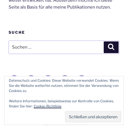
weiter entwickelt hat. Ausserdem möchte ich diese
Seite als Basis für alle meine Publikationen nutzen.
SUCHE
Suche
Suche
nach:
Donauschwaben
Geneanet
GenoPro
Instagram
E-
Datenschutz und Cookies: Diese Website verwendet Cookies. Wenn
Forum
Stammbaum
Stammbäume
Mail
Sie die Website weiterhin nutzen, stimmen Sie der Verwendung von
Cookies zu.
Mit Stolz präsentiert von WordPress
Weitere Informationen, beispielsweise zur Kontrolle von Cookies,
finden Sie hier:
Cookie-Richtlinie