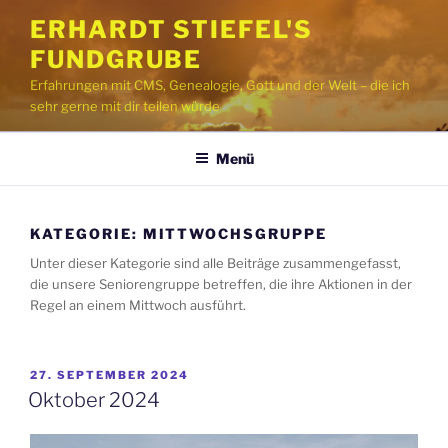
Zum
ERHARDT STIEFEL'S
Inhalt
FUNDGRUBE
springen
Erfahrungen mit CMS, Genealogie, Gott und der Welt – die ich
sehr gerne mit dir teilen würde
Menü
KATEGORIE:
MITTWOCHSGRUPPE
Unter dieser Kategorie sind alle Beiträge zusammengefasst,
die unsere Seniorengruppe betreffen, die ihre Aktionen in der
Regel an einem Mittwoch ausführt.
VERÖFFENTLICHT
27. SEPTEMBER 2024
AM
Oktober 2024