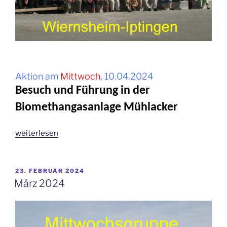
Aktion am
Mittwoch,
10.04.2024
Besuch und Führung in der
Biomethangasanlage Mühlacker
„April
weiterlesen
2024“
VERÖFFENTLICHT
23. FEBRUAR 2024
AM
März 2024