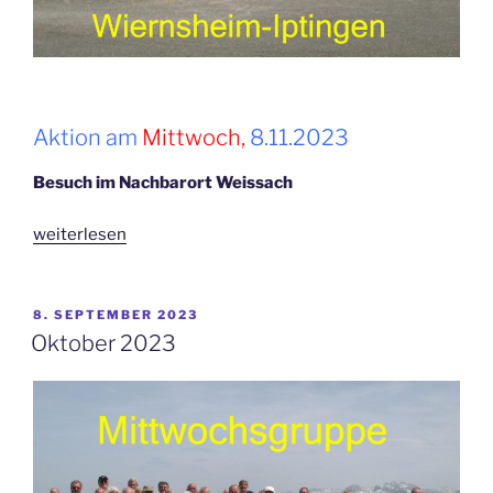
Aktion am
Mittwoch,
8.11.2023
Besuch im Nachbarort Weissach
„November
weiterlesen
2023“
VERÖFFENTLICHT
8. SEPTEMBER 2023
AM
Oktober 2023