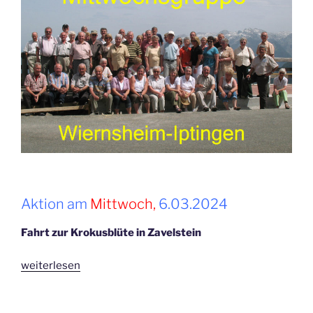
Aktion am
Mittwoch,
6.03.2024
Fahrt zur Krokusblüte in Zavelstein
„März
weiterlesen
2024“