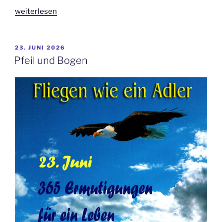
„Gemeinsam
weiterlesen
sind
wir
stark“
VERÖFFENTLICHT
23. JUNI 2026
AM
Pfeil und Bogen