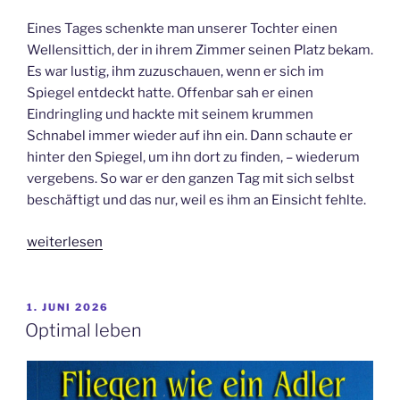
Eines Tages schenkte man unserer Tochter einen
Wellensittich, der in ihrem Zimmer seinen Platz bekam.
Es war lustig, ihm zuzuschauen, wenn er sich im
Spiegel entdeckt hatte. Offenbar sah er einen
Eindringling und hackte mit seinem krummen
Schnabel immer wieder auf ihn ein. Dann schaute er
hinter den Spiegel, um ihn dort zu finden, – wiederum
vergebens. So war er den ganzen Tag mit sich selbst
beschäftigt und das nur, weil es ihm an Einsicht fehlte.
„Der
weiterlesen
Blick
ins
eigene
VERÖFFENTLICHT
1. JUNI 2026
AM
Herz“
Optimal leben