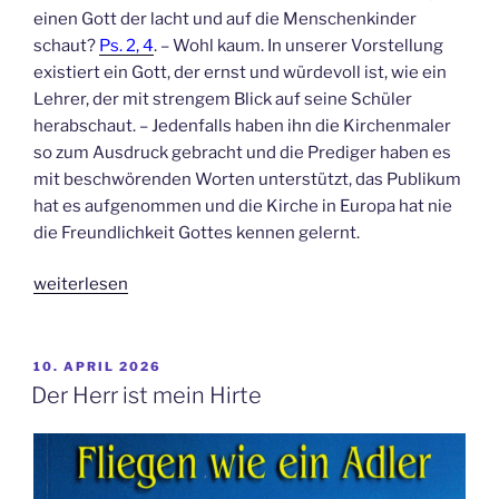
einen Gott der lacht und auf die Menschenkinder
schaut?
Ps. 2, 4
. – Wohl kaum. In unserer Vorstellung
existiert ein Gott, der ernst und würdevoll ist, wie ein
Lehrer, der mit strengem Blick auf seine Schüler
herabschaut. – Jedenfalls haben ihn die Kirchenmaler
so zum Ausdruck gebracht und die Prediger haben es
mit beschwörenden Worten unterstützt, das Publikum
hat es aufgenommen und die Kirche in Europa hat nie
die Freundlichkeit Gottes kennen gelernt.
„Leben
weiterlesen
in
der
Freude“
VERÖFFENTLICHT
10. APRIL 2026
AM
Der Herr ist mein Hirte