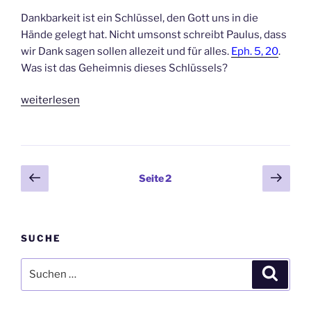
Dankbarkeit ist ein Schlüssel, den Gott uns in die
Hände gelegt hat. Nicht umsonst schreibt Paulus, dass
wir Dank sagen sollen allezeit und für alles.
Eph. 5, 20
.
Was ist das Geheimnis dieses Schlüssels?
„Dankopfer“
weiterlesen
Seitennummerierung
Vorherige
Näch
Seite
2
Seite
Seit
der
Beiträge
SUCHE
Suche
Suche
nach: