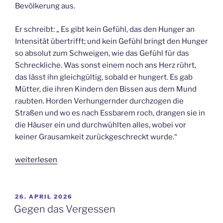
Bevölkerung aus.
Er schreibt: „ Es gibt kein Gefühl, das den Hunger an
Intensität übertrifft; und kein Gefühl bringt den Hunger
so absolut zum Schweigen, wie das Gefühl für das
Schreckliche. Was sonst einem noch ans Herz rührt,
das lässt ihn gleichgültig, sobald er hungert. Es gab
Mütter, die ihren Kindern den Bissen aus dem Mund
raubten. Horden Verhungernder durchzogen die
Straßen und wo es nach Essbarem roch, drangen sie in
die Häuser ein und durchwühlten alles, wobei vor
keiner Grausamkeit zurückgeschreckt wurde.“
„Wenn
weiterlesen
der
Hunger
plagt“
VERÖFFENTLICHT
26. APRIL 2026
AM
Gegen das Vergessen