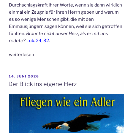
Durchschlagskraft ihrer Worte, wenn sie dann wirklich
einmal ein Zeugnis für ihren Herrn geben und warum
es so wenige Menschen gibt, die mit den
Emmausjüngern sagen können, weil sie sich getroffen
fühlten:
Brannte nicht unser Herz, als er mit uns
redete?
Luk. 24, 32
.
„Pfeil
weiterlesen
und
Bogen“
VERÖFFENTLICHT
14. JUNI 2026
AM
Der Blick ins eigene Herz