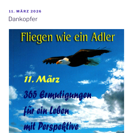
Seele“
VERÖFFENTLICHT
11. MÄRZ 2026
AM
Dankopfer