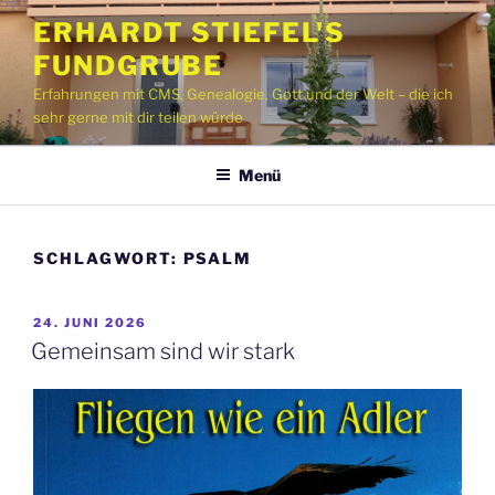
Zum
ERHARDT STIEFEL'S
Inhalt
FUNDGRUBE
springen
Erfahrungen mit CMS, Genealogie, Gott und der Welt – die ich
sehr gerne mit dir teilen würde
Menü
SCHLAGWORT:
PSALM
VERÖFFENTLICHT
24. JUNI 2026
AM
Gemeinsam sind wir stark