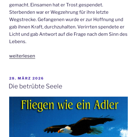
gemacht. Einsamen hat er Trost gespendet.
Sterbenden war er Wegzehrung für ihre letzte
Wegstrecke. Gefangenen wurde er zur Hoffnung und
gab ihnen Kraft, durchzuhalten. Verirrten spendete er
Licht und gab Antwort auf die Frage nach dem Sinn des
Lebens.
„Der
weiterlesen
Herr
ist
mein
VERÖFFENTLICHT
28. MÄRZ 2026
AM
Hirte“
Die betrübte Seele