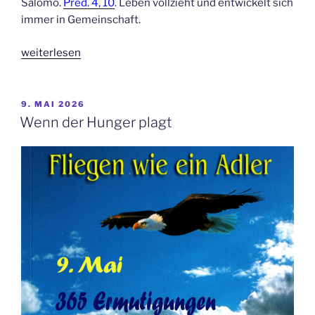
Salomo.
Pred. 4, 10
. Leben vollzieht und entwickelt sich
immer in Gemeinschaft.
„Optimal
weiterlesen
leben“
VERÖFFENTLICHT
9. MAI 2026
AM
Wenn der Hunger plagt