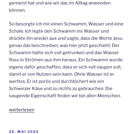
gemeint hat und wie wir das im Alltag anwenden
können.
So besorgte ich mir einen Schwamm, Wasser und eine
Schale. Ich legte den Schwamm ins Wasser und
drückte ihn wieder aus und sagte, dass die Worte Jesu
genau das beschreiben, was hier jetzt geschieht. Der
Schwamm hatte sich voll getrunken und das Wasser
floss in Strömen aus ihm heraus. Ein Schwamm wurde
eigens dafür geschaffen, dass er sich voll saugen soll,
damit er von Nutzen sein kann. Ohne Wasser ist er
wertlos. Er ist porös und durchlöchert wie ein
Schweizer Käse und zu nichts zu gebrauchen. Die
saugende Eigenschaft finden wir bei allen Menschen.
„Von
weiterlesen
Gottes
Geist
durchdrungen“
VERÖFFENTLICHT
25. MAI 2023