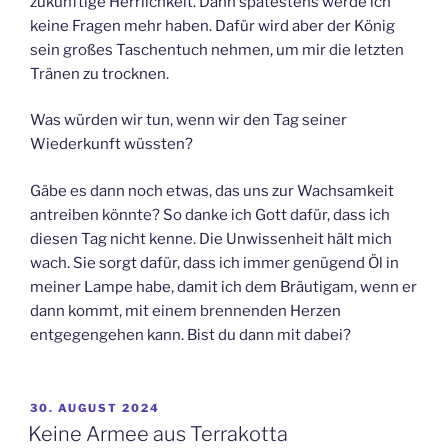
zukünftige Herrlichkeit. Dann spätestens werde ich
keine Fragen mehr haben. Dafür wird aber der König
sein großes Taschentuch nehmen, um mir die letzten
Tränen zu trocknen.
Was würden wir tun, wenn wir den Tag seiner
Wiederkunft wüssten?
Gäbe es dann noch etwas, das uns zur Wachsamkeit
antreiben könnte? So danke ich Gott dafür, dass ich
diesen Tag nicht kenne. Die Unwissenheit hält mich
wach. Sie sorgt dafür, dass ich immer genügend Öl in
meiner Lampe habe, damit ich dem Bräutigam, wenn er
dann kommt, mit einem brennenden Herzen
entgegengehen kann. Bist du dann mit dabei?
VERÖFFENTLICHT
30. AUGUST 2024
AM
Keine Armee aus Terrakotta