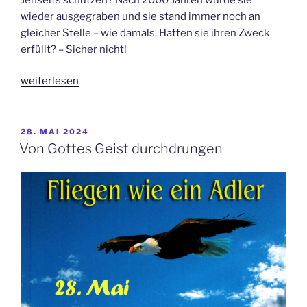
wieder ausgegraben und sie stand immer noch an
gleicher Stelle – wie damals. Hatten sie ihren Zweck
erfüllt? – Sicher nicht!
„Keine
weiterlesen
Armee
aus
Terrakotta“
VERÖFFENTLICHT
28. MAI 2024
AM
Von Gottes Geist durchdrungen