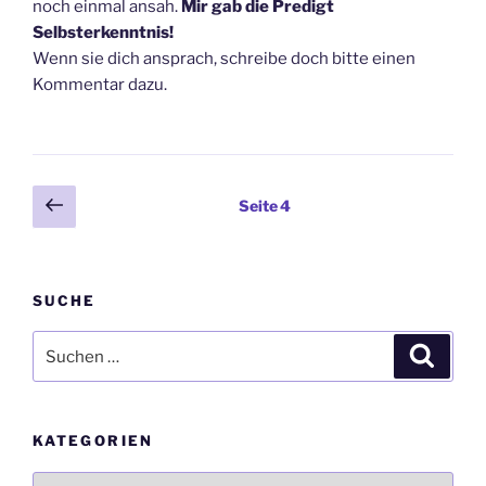
noch einmal ansah.
Mir gab die Predigt
Selbsterkenntnis!
Wenn sie dich ansprach, schreibe doch bitte einen
Kommentar dazu.
Seitennummerierung
Vorherige
Seite
4
Seite
der
Beiträge
SUCHE
Suche
Suche
nach:
KATEGORIEN
Kategorien