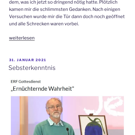
dem, was ich jetzt so dringend nötig hatte. Plötzlich
kamen mir die schlimmsten Gedanken. Nach einigen
Versuchen wurde mir die Tür dann doch noch geöffnet
und alle Schrecken waren vorbei.
„Ich
weiterlesen
bin
die
Tür“
VERÖFFENTLICHT
31. JANUAR 2021
AM
Sebsterkenntnis