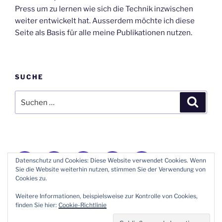
Press um zu lernen wie sich die Technik inzwischen
weiter entwickelt hat. Ausserdem möchte ich diese
Seite als Basis für alle meine Publikationen nutzen.
SUCHE
Suche
Suche
nach:
Donauschwaben
Geneanet
GenoPro
Instagram
E-
Datenschutz und Cookies: Diese Website verwendet Cookies. Wenn
Forum
Stammbaum
Stammbäume
Mail
Sie die Website weiterhin nutzen, stimmen Sie der Verwendung von
Cookies zu.
Mit Stolz präsentiert von WordPress
Weitere Informationen, beispielsweise zur Kontrolle von Cookies,
finden Sie hier:
Cookie-Richtlinie