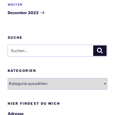
Nächster
WEITER
Beitrag
Dezember 2023
SUCHE
Suche
Suche
nach:
KATEGORIEN
Kategorien
HIER FINDEST DU MICH
Adresse