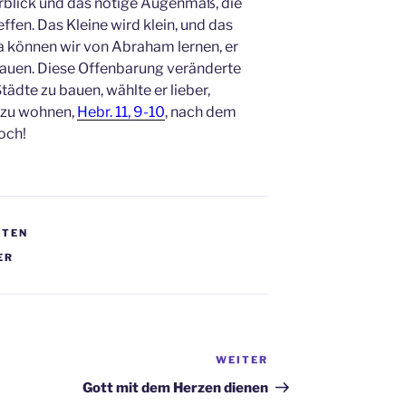
rblick und das nötige Augenmaß, die
ffen. Das Kleine wird klein, und das
a können wir von Abraham lernen, er
hauen. Diese Offenbarung veränderte
Städte zu bauen, wählte er lieber,
n zu wohnen,
Hebr. 11, 9-10
, nach dem
och!
GTEN
ER
WEITER
Nächster
Beitrag
Gott mit dem Herzen dienen