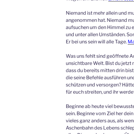
Niemand ist mehr allein und mu
angenommen hat. Niemand muss,
aufsuchen um den Himmel zu err
und unter allen Umständen. Son
Er bei uns sein will alle Tage.
Ma
Was uns fehlt sind geöffnete A
unsichtbare Welt. Bist du jetzt
dass du bereits mitten drin bi
die seine Befehle ausführen und 
schützen und versorgen? Hätte
für euch streiten, und ihr werdet
Beginne ab heute viel bewusste
sein. Beginne vom Ziel her dein
vieles ganz anders aus, als we
Aschenbahn des Lebens schlepp