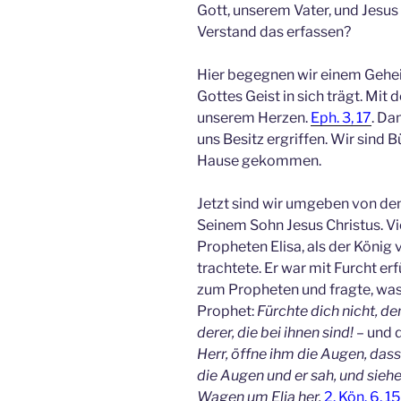
Gott, unserem Vater, und Jesus
Verstand das erfassen?
Hier begegnen wir einem Geheim
Gottes Geist in sich trägt. Mit
unserem Herzen.
Eph. 3, 17
. Da
uns Besitz ergriffen. Wir sind
Hause gekommen.
Jetzt sind wir umgeben von den
Seinem Sohn Jesus Christus. V
Propheten Elisa, als der Köni
trachtete. Er war mit Furcht er
zum Propheten und fragte, was 
Prophet:
Fürchte dich nicht, den
derer, die bei ihnen sind!
– und 
Herr, öffne ihm die Augen, das
die Augen und er sah, und siehe
Wagen um Elia her.
2. Kön. 6, 1