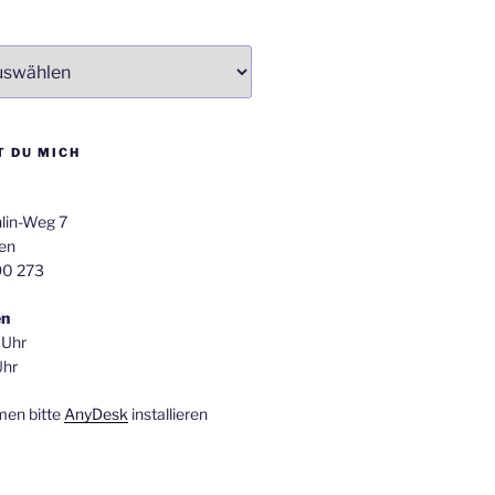
T DU MICH
lin-Weg 7
en
90 273
en
 Uhr
Uhr
men bitte
AnyDesk
installieren