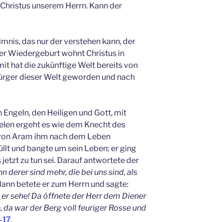
 Christus unserem Herrn. Kann der
nis, das nur der verstehen kann, der
 der Wiedergeburt wohnt Christus in
mit hat die zukünftige Welt bereits von
 Bürger dieser Welt geworden und nach
 Engeln, den Heiligen und Gott, mit
ielen ergeht es wie dem Knecht des
g von Aram ihm nach dem Leben
füllt und bangte um sein Leben; er ging
jetzt zu tun sei. Darauf antwortete der
n derer sind mehr, die bei uns sind, als
dann betete er zum Herrn und sagte:
s er sehe! Da öffnete der Herr dem Diener
, da war der Berg voll feuriger Rosse und
5-17
.