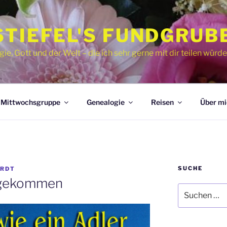
STIEFEL'S FUNDGRUB
, Gott und der Welt – die ich sehr gerne mit dir teilen würde
Mittwochsgruppe
Genealogie
Reisen
Über mi
SUCHE
RDT
angekommen
Suche
nach: