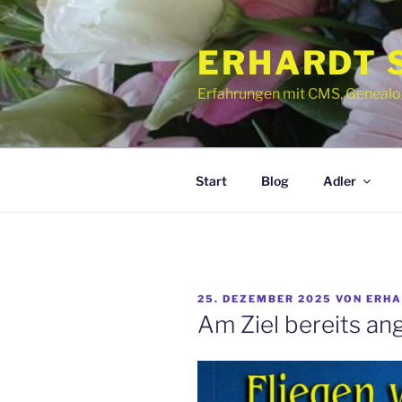
Zum
Inhalt
ERHARDT 
springen
Erfahrungen mit CMS, Genealogie
Start
Blog
Adler
VERÖFFENTLICHT
25. DEZEMBER 2025
VON
ERHA
AM
Am Ziel bereits 