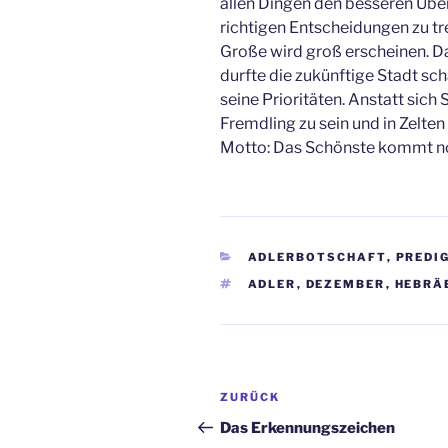
allen Dingen den besseren Übe
richtigen Entscheidungen zu tre
Große wird groß erscheinen. D
durfte die zukünftige Stadt sc
seine Prioritäten. Anstatt sich 
Fremdling zu sein und in Zelte
Motto: Das Schönste kommt n
KATEGORIEN
ADLERBOTSCHAFT
,
PREDI
SCHLAGWÖRTER
ADLER
,
DEZEMBER
,
HEBRÄ
Beitragsnavigation
Vorheriger
ZURÜCK
Beitrag
Das Erkennungszeichen