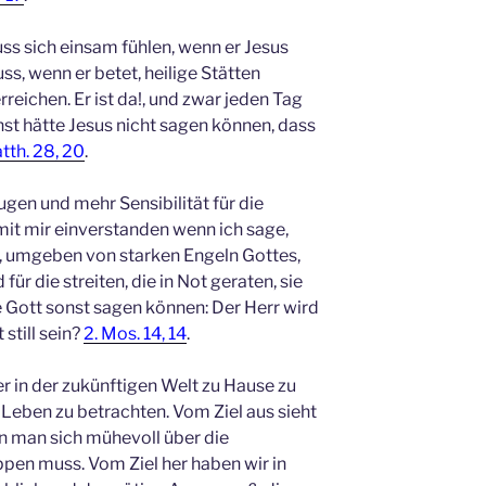
ss sich einsam fühlen, wenn er Jesus
 wenn er betet, heilige Stätten
eichen. Er ist da!, und zwar jeden Tag
st hätte Jesus nicht sagen können, dass
tth. 28, 20
.
ugen und mehr Sensibilität für die
 mit mir einverstanden wenn ich sage,
st, umgeben von starken Engeln Gottes,
für die streiten, die in Not geraten, sie
 Gott sonst sagen können: Der Herr wird
 still sein?
2. Mos. 14, 14
.
r in der zukünftigen Welt zu Hause zu
 Leben zu betrachten. Vom Ziel aus sieht
nn man sich mühevoll über die
en muss. Vom Ziel her haben wir in